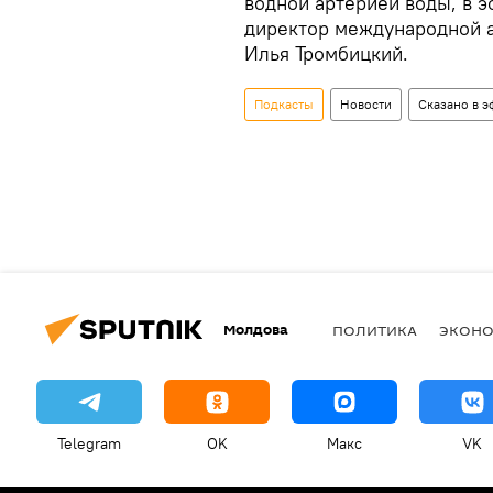
водной артерией воды, в э
директор международной а
Илья Тромбицкий.
Подкасты
Новости
Сказано в э
Молдова
ПОЛИТИКА
ЭКОН
Telegram
OK
Макс
VK