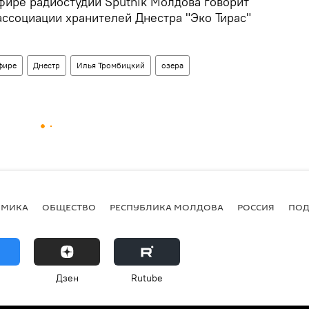
фире радиостудии Sputnik Молдова говорит
ссоциации хранителей Днестра "Эко Тирас"
фире
Днестр
Илья Тромбицкий
озера
ОМИКА
ОБЩЕСТВО
РЕСПУБЛИКА МОЛДОВА
РОССИЯ
ПОД
Дзен
Rutube