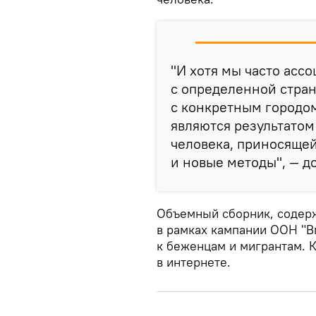
"И хотя мы часто ас
с определенной стра
с конкретным городом
являются результато
человека, приносяще
и новые методы", — до
Объемный сборник, содерж
в рамках кампании ООН "В
к беженцам и мигрантам. К
в интернете.