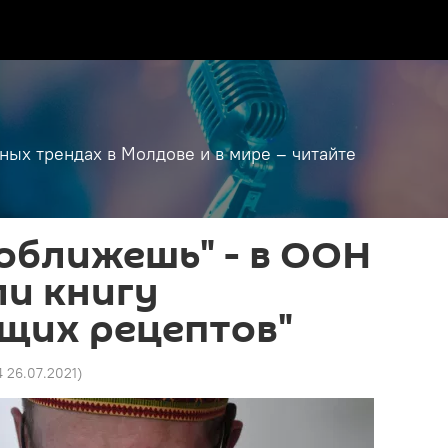
дных трендах в Молдове и в мире – читайте
оближешь" - в ООН
ли книгу
щих рецептов"
4 26.07.2021
)