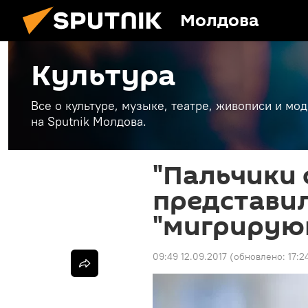
Молдова
Культура
Все о культуре, музыке, театре, живописи и мо
на Sputnik Молдова.
"Пальчики 
представи
"мигрирую
09:49 12.09.2017
(обновлено:
17:2