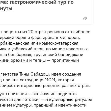
ма: гастрономический тур по
инуты
т рецепты из 20 стран региона от наиболее
ибирский борщ и фаршированный перец,
ербайджанская или крымско-татарская
мак и узбекский плов, до менее известных
апша бешбармак, грузинский бадриджани
цкими орехами и тепиш — пропитанный
агентства Тины Сабадош, идея создания
ад пришла сотруднице МОМ, которая
собирает интересные рецепты разных стран.
укты питания — включая ингредиенты
зуются для готовки, — и кулинарные ритуалы
ением культуры, традиций и идентичности