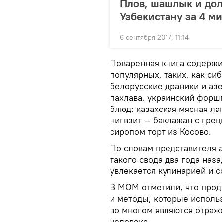
Плов, шашлык и дол
Узбекистану за 4 м
6 сентября 2017, 11:14
Поваренная книга содержи
популярных, таких, как с
белорусские драники и аз
пахлава, украинский форш
блюд: казахская мясная л
нигвзит — баклажан с гре
сиропом торт из Косово.
По словам представителя 
такого свода два года наз
увлекается кулинарией и 
В МОМ отметили, что прод
и методы, которые исполь
во многом являются отраж
человека.