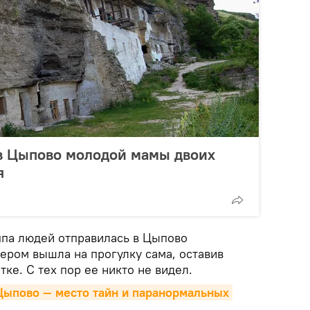
в Цыпово молодой мамы двоих
я
уппа людей отправилась в Цыпово
ером вышла на прогулку сама, оставив
ке. С тех пор ее никто не видел.
ыпово — место тайн и паранормальных 