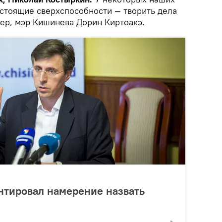
астоящие сверхспособности — творить дела
мер, мэр Кишинева Дорин Киртоакэ.
нтировал намерение назвать