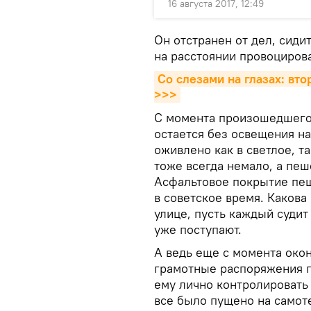
16 августа 2017, 12:49
Он отстранен от дел, сид
на расстоянии провоцирова
Со слезами на глазах: вто
>>>
С момента произошедшего 
остается без освещения н
оживлено как в светлое, т
тоже всегда немало, а пе
Асфальтовое покрытие пе
в советское время. Какова
улице, пусть каждый суди
уже поступают.
А ведь еще с момента окон
грамотные распоряжения п
ему лично контролировать 
все было пущено на самот