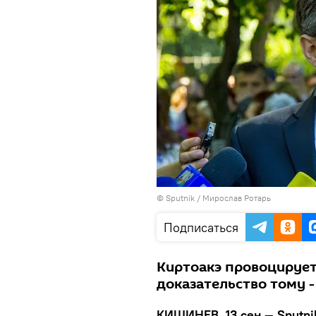
© Sputnik / Мирослав Ротарь
Подписаться
Киртоакэ провоцирует
доказательство тому 
КИШИНЕВ, 13 сен — Sputni