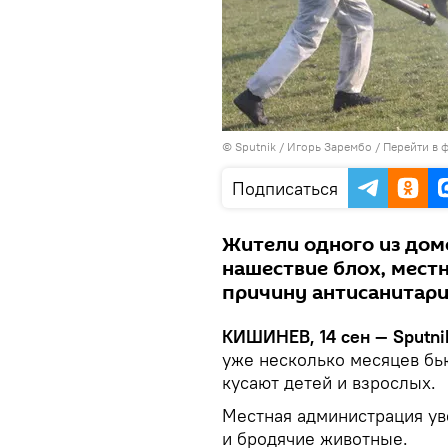
© Sputnik / Игорь Зарембо
/
Перейти в 
Подписаться
Жители одного из дом
нашествие блох, мест
причину антисанитар
КИШИНЕВ, 14 сен — Sputni
уже несколько месяцев бью
кусают детей и взрослых.
Местная администрация ув
и бродячие животные.