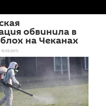
ская
ация обвинила в
блох на Чеканах
6 15.09.2017
)