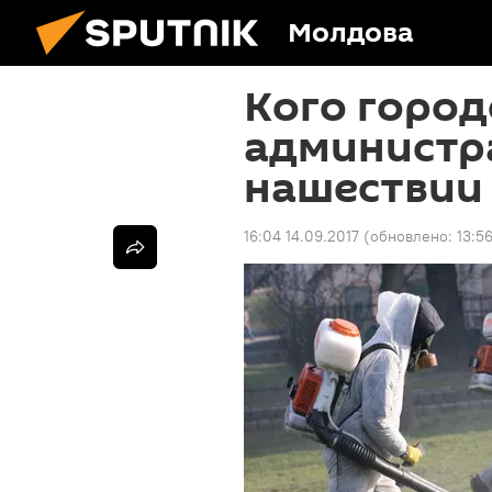
Молдова
Кого город
администр
нашествии 
16:04 14.09.2017
(обновлено:
13:5