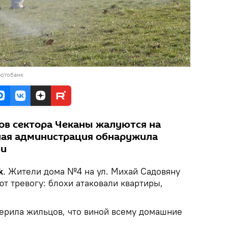
фотобанк
ов сектора Чеканы жалуются на
ная администрация обнаружила
ии
k
. Жители дома №4 на ул. Михай Садовяну
т тревогу: блохи атаковали квартиры,
ерила жильцов, что виной всему домашние