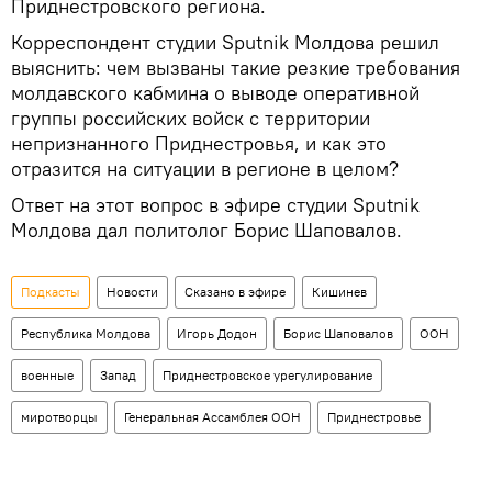
Приднестровского региона.
Корреспондент студии Sputnik Молдова решил
выяснить: чем вызваны такие резкие требования
молдавского кабмина о выводе оперативной
группы российских войск с территории
непризнанного Приднестровья, и как это
отразится на ситуации в регионе в целом?
Ответ на этот вопрос в эфире студии Sputnik
Молдова дал политолог Борис Шаповалов.
Подкасты
Новости
Сказано в эфире
Кишинев
Республика Молдова
Игорь Додон
Борис Шаповалов
ООН
военные
Запад
Приднестровское урегулирование
миротворцы
Генеральная Ассамблея ООН
Приднестровье