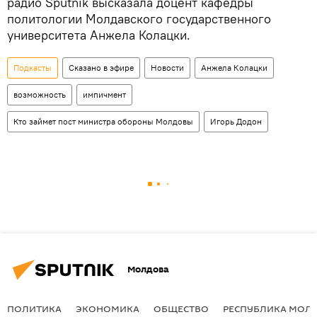
радио Sputnik высказала доцент кафедры
политологии Молдавского государственного
университета Анжела Колацки.
Подкасты
Сказано в эфире
Новости
Анжела Колацки
возможность
импичмент
Кто займет пост министра обороны Молдовы
Игорь Додон
Молдова
ПОЛИТИКА
ЭКОНОМИКА
ОБЩЕСТВО
РЕСПУБЛИКА МОЛ