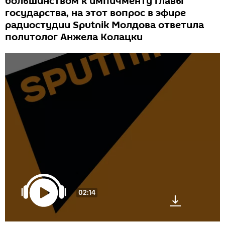
большинством к импичменту главы
государства, на этот вопрос в эфире
радиостудии Sputnik Молдова ответила
политолог Анжела Колацки
02:14