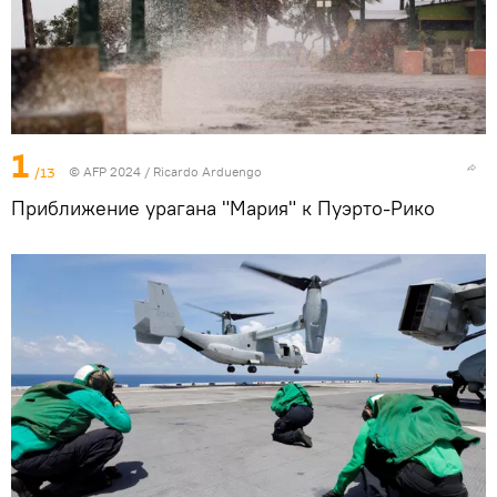
1
/13
© AFP 2024 / Ricardo Arduengo
Приближение урагана "Мария" к Пуэрто-Рико