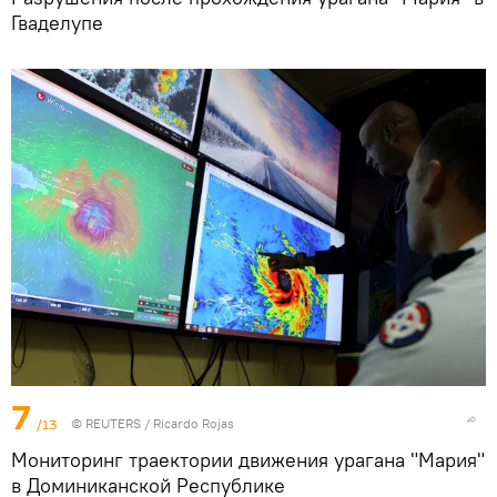
Гваделупе
7
/13
©
REUTERS
/ Ricardo Rojas
Мониторинг траектории движения урагана "Мария"
в Доминиканской Республике