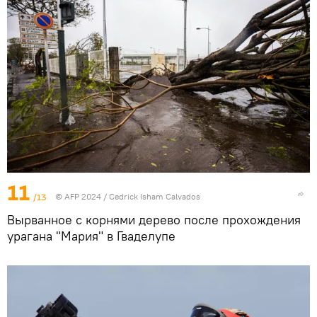
11
/13
© AFP 2024 / Cedrick Isham Calvados
Вырванное с корнями дерево после прохождения
урагана "Мария" в Гваделупе