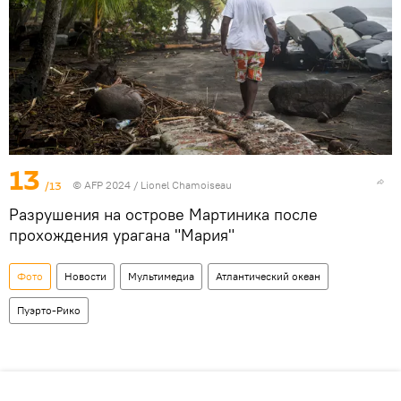
13
/13
© AFP 2024 / Lionel Chamoiseau
Разрушения на острове Мартиника после
прохождения урагана "Мария"
Фото
Новости
Мультимедиа
Атлантический океан
Пуэрто-Рико