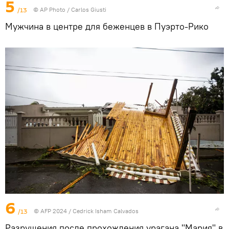
5
/13
© AP Photo / Carlos Giusti
Мужчина в центре для беженцев в Пуэрто-Рико
6
/13
© AFP 2024 / Cedrick Isham Calvados
Разрушения после прохождения урагана "Мария" в