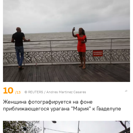
10
/13
©
REUTERS
/ Andres Martinez Casares
Женщина фотографируется на фоне
приближающегося урагана "Мария" к Гваделупе