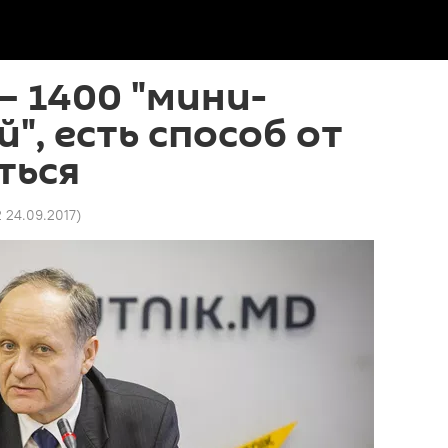
– 1400 "мини-
", есть способ от
ться
2 24.09.2017
)