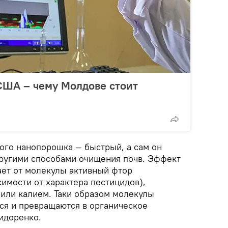
США – чему Молдове стоит
того нанопорошка — быстрый, а сам он
другими способами очищения почв. Эффект
ает от молекулы активный фтор
симости от характера пестицидов),
 или калием. Таки образом молекулы
ся и превращаются в органическое
идоренко.