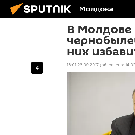
Молдова
В Молдове 
чернобылей
них избави
16:01 23.09.2017
(обновлено:
14:0