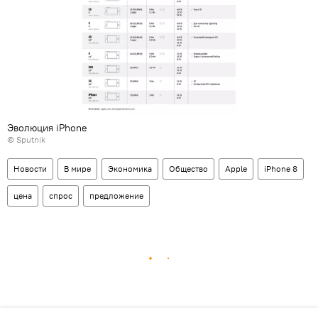
Эволюция iPhone
© Sputnik
Новости
В мире
Экономика
Общество
Apple
iPhone 8
цена
спрос
предложение