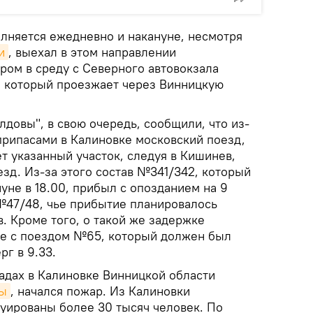
олняется ежедневно и накануне, несмотря
и
, выехал в этом направлении
ром в среду с Северного автовокзала
в, который проезжает через Винницкую
довы", в свою очередь, сообщили, что из-
припасами в Калиновке московский поезд,
т указанный участок, следуя в Кишинев,
зд. Из-за этого состав №341/342, который
уне в 18.00, прибыл с опозданием на 9
 №47/48, чье прибытие планировалось
в. Кроме того, о такой же задержке
ае с поездом №65, который должен был
рг в 9.33.
ладах в Калиновке Винницкой области
сы
, начался пожар. Из Калиновки
куированы более 30 тысяч человек. По