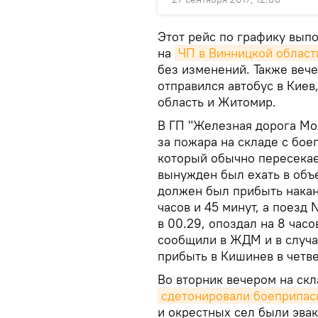
Этот рейс по графику вып
на
ЧП в Винницкой област
без изменений. Также вече
отправился автобус в Кие
область и Житомир.
В ГП "Железная дорога Мол
за пожара на складе с бое
который обычно пересекае
вынужден был ехать в объе
должен был прибыть накан
часов и 45 минут, а поезд
в 00.29, опоздал на 8 часо
сообщили в ЖДМ и в случ
прибыть в Кишинев в четве
Во вторник вечером на ск
сдетонировали боеприпа
и окрестных сел были эва