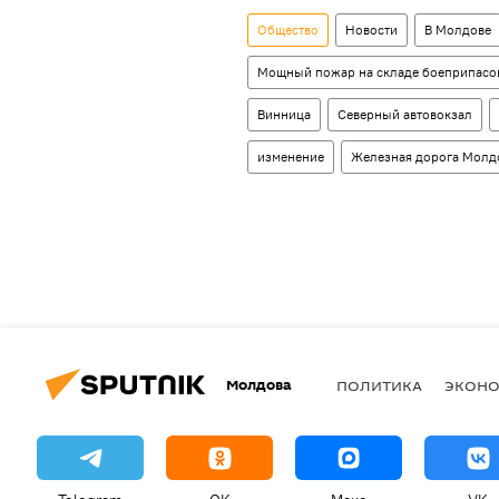
Общество
Новости
В Молдове
Мощный пожар на складе боеприпасов
Винница
Северный автовокзал
изменение
Железная дорога Мол
Молдова
ПОЛИТИКА
ЭКОН