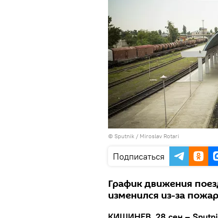
© Sputnik / Miroslav Rotari
Подписаться
График движения поез
изменился из-за пожар
КИШИНЕВ, 28 сен – Sputni