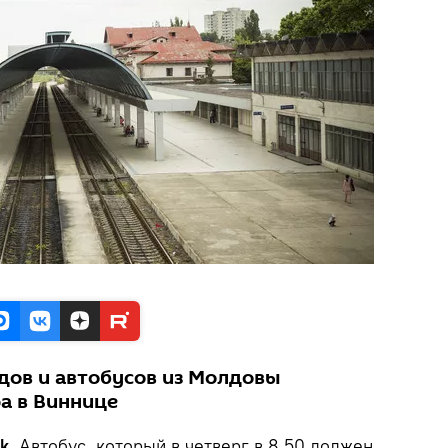
дов и автобусов из Молдовы
а в Виннице
k
. Автобус, который в четверг в 8.50 должен