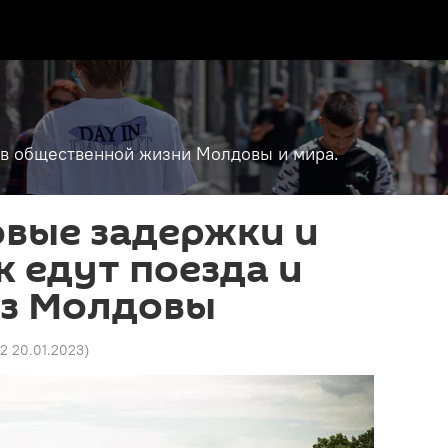
т в общественной жизни Молдовы и мира.
овые задержки и
к едут поезда и
из Молдовы
2 20.01.2023
)