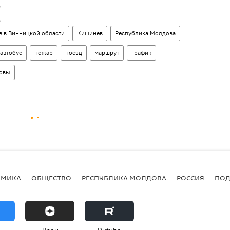
 в Винницкой области
Кишинев
Республика Молдова
автобус
пожар
поезд
маршрут
график
довы
ОМИКА
ОБЩЕСТВО
РЕСПУБЛИКА МОЛДОВА
РОССИЯ
ПОД