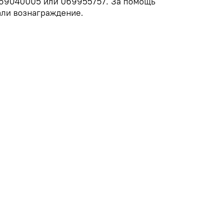
069040005 или 069955757. За помощь
али вознаграждение.