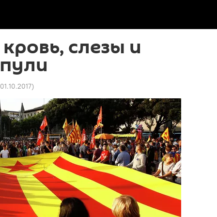
 кровь, слезы и
 пули
 01.10.2017
)