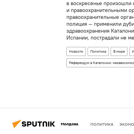
в воскресенье произошли 
и правоохранительными ор
правоохранительные орган
полиция — применили дуби
здравоохранения Каталони
Испании, пострадали не ме
Новости
Политика
В мире
И
Референдум в Каталонии: независимос
Молдова
ПОЛИТИКА
ЭКОН