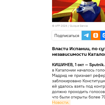
© AFP 2024 / Quique Garcia
Подписаться
Власти Испании, по су
независимости Катало
КИШИНЕВ, 1 окт — Sputnik
в Каталонии началось гол
Мадрид не признает рефер
заблокировано Конституци
ей удалось взять под контр
должно проходить голосов
что были открыты более 7
Новости.