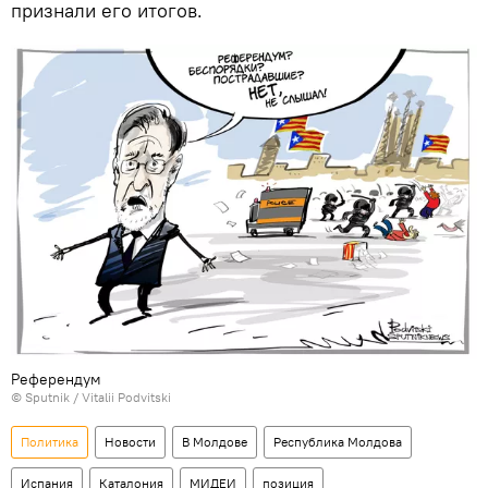
признали его итогов.
Референдум
© Sputnik / Vitalii Podvitski
Политика
Новости
В Молдове
Республика Молдова
Испания
Каталония
МИДЕИ
позиция