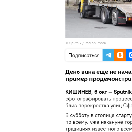
© Sputnik / Rodion Proca
Подписаться
День вина еще не нача
пример продемонстри
КИШИНЕВ, 6 окт — Sputnik
сфотографировать процесс
близ перекрестка улиц Сфа
В субботу в столице старт
по всему, уже накануне го
традициях известного всем