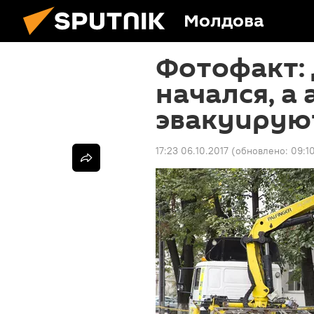
Молдова
Фотофакт: 
начался, а
эвакуирую
17:23 06.10.2017
(обновлено:
09:1