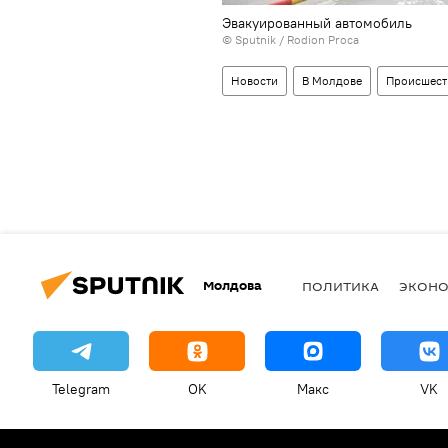
Эвакуированный автомобиль
© Sputnik / Rodion Proca
Новости
В Молдове
Происшест
Молдова
ПОЛИТИКА
ЭКОН
Telegram
OK
Макс
VK