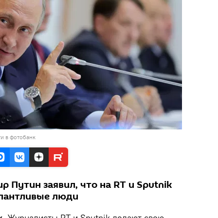
и в фотобанк
 Путин заявил, что на RT и Sputnik
алантливые люди
k.
Журналисты RT и Sputnik делают свою