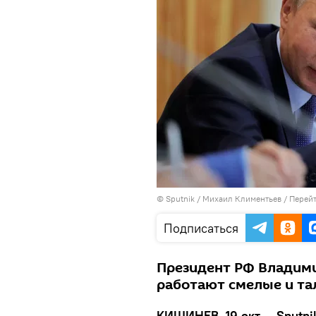
© Sputnik / Михаил Климентьев
/
Перейт
Подписаться
Президент РФ Владимир
работают смелые и т
КИШИНЕВ, 19 окт — Sputni