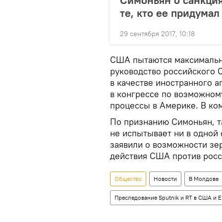
Симоньян о санкция
те, кто ее придумал
29 сентября 2017, 10:18
США пытаются максимально
руководство российского 
в качестве иностранного а
в конгрессе по возможном
процессы в Америке. В ко
По признанию Симоньян, т
не испытывает ни в одной
заявили о возможности зе
действия США против рос
Общество
Новости
В Молдове
Преследование Sputnik и RT в США и 