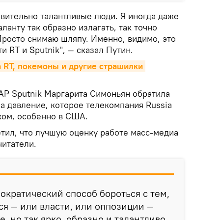
твительно талантливые люди. Я иногда даже
ланту так образно излагать, так точно
Просто снимаю шляпу. Именно, видимо, это
и RT и Sputnik", — сказал Путин.
 RT, покемоны и другие страшилки 
АР Sputnik Маргарита Симоньян обратила
а давление, которое телекомпания Russia
жом, особенно в США.
етил, что лучшую оценку работе масс-медиа
читатели.
мократический способ бороться с тем,
ся — или власти, или оппозиции —
, но так ярко, образно и талантливо,