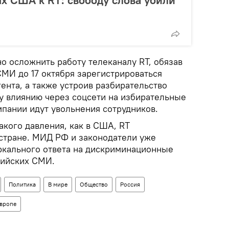
х США к RT: свободу слова убили
 осложнить работу телеканалу RT, обязав
СМИ до 17 октября зарегистрироваться
гента, а также устроив разбирательство
у влиянию через соцсети на избирательные
мпании идут увольнения сотрудников.
акого давления, как в США, RT
 стране. МИД РФ и законодатели уже
ркального ответа на дискриминационные
сийских СМИ.
Политика
В мире
Общество
Россия
Европе