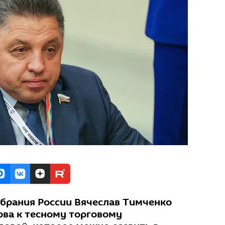
брания России Вячеслав Тимченко
това к тесному торговому