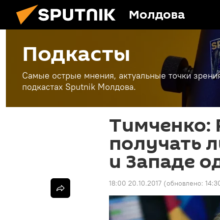
Молдова
Подкасты
Самые острые мнения, актуальные точки зрени
подкастах Sputnik Молдова.
Тимченко: 
получать л
и Западе 
18:00 20.10.2017
(обновлено:
14:3