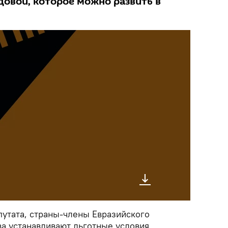
довой, которое можно развить в
путата, страны-члены Евразийского
а устанавливают льготные условия