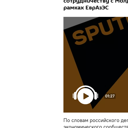
сотрудничеству с Мол
рамках ЕврАзЭС
01:27
По словам российского де
экономического сообществ