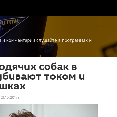
я и комментарии слушайте в программах и
одячих собак в
убивают током и
ешках
 21.10.2017
)