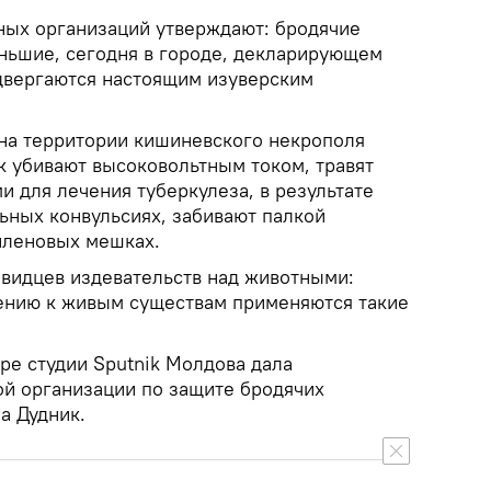
ых организаций утверждают: бродячие
ньшие, сегодня в городе, декларирующем
двергаются настоящим изуверским
на территории кишиневского некрополя
к убивают высоковольтным током, травят
 для лечения туберкулеза, в результате
ьных конвульсиях, забивают палкой
тиленовых мешках.
видцев издевательств над животными:
шению к живым существам применяются такие
ире студии Sputnik Молдова дала
й организации по защите бродячих
а Дудник.