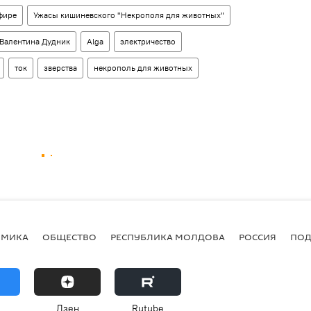
фире
Ужасы кишиневского "Некрополя для животных"
Валентина Дудник
Alga
электричество
ток
зверства
некрополь для животных
ОМИКА
ОБЩЕСТВО
РЕСПУБЛИКА МОЛДОВА
РОССИЯ
ПОД
Дзен
Rutube