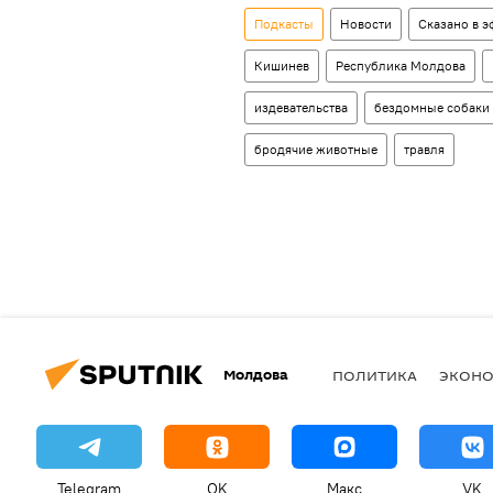
Подкасты
Новости
Сказано в э
Кишинев
Республика Молдова
издевательства
бездомные собаки
бродячие животные
травля
Молдова
ПОЛИТИКА
ЭКОН
Telegram
OK
Макс
VK