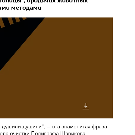
столицы", бродячих животных
ими методами
 душили-душили", — эта знаменитая фраза
дела очистки Полиграфа Шарикова