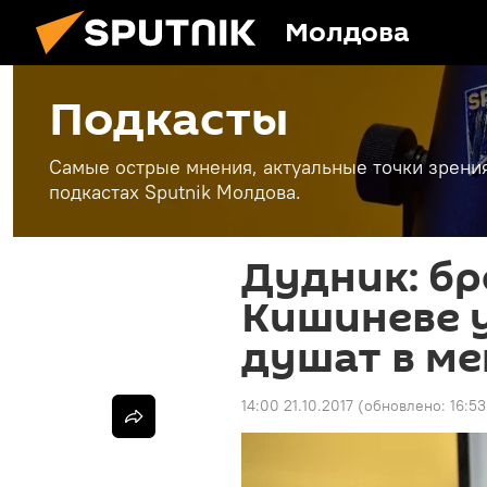
Молдова
Подкасты
Самые острые мнения, актуальные точки зрени
подкастах Sputnik Молдова.
Дудник: бр
Кишиневе 
душат в м
14:00 21.10.2017
(обновлено:
16:53