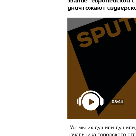
звание "европейской 
уничтожают изуверск
03:44
"Уж мы их душили-душили,
начальника городского от