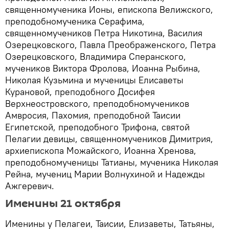
священномученика Ионы, епископа Велижского,
преподобномученика Серафима,
священномучеников Петра Никотина, Василия
Озерецковского, Павла Преображенского, Петра
Озерецковского, Владимира Сперанского,
мучеников Виктора Фролова, Иоанна Рыбина,
Николая Кузьмина и мученицы Елисаветы
Курановой, преподобного Досифея
Верхнеостровского, преподобномучеников
Амвросия, Пахомия, преподобной Таисии
Египетской, преподобного Трифона, святой
Пелагии девицы, священномучеников Димитрия,
архиепископа Можайского, Иоанна Хренова,
преподобномученицы Татианы, мученика Николая
Рейна, мучениц Марии Волнухиной и Надежды
Ажгеревич.
Именины 21 октября
Именины у Пелагеи, Таисии, Елизаветы, Татьяны,