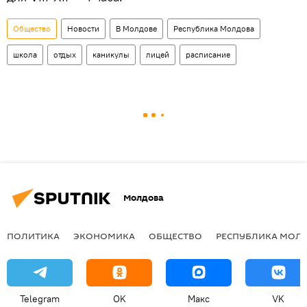
Общество
Новости
В Молдове
Республика Молдова
школа
отдых
каникулы
лицей
расписание
Молдова
ПОЛИТИКА
ЭКОНОМИКА
ОБЩЕСТВО
РЕСПУБЛИКА МОЛ
Telegram
OK
Макс
VK