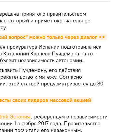
ередача принятого правительством
ат, который и примет окончательное
су.
кий вопрос" можно только через диалог >>
ная прокуратура Испании подготовила иск
а Каталонии Карлеса Пучдемона на тот
 объявит независимость автономии.
дъявить Пучдемону, его действия
рекательство к мятежу. Согласно
и, этой статьей предусматривается до 30
есты своих лидеров массовой акцией 
tnik Эстония
, референдум о независимости
онии 1 октября 2017 года. Правительство
пании посчитали его незаконным.