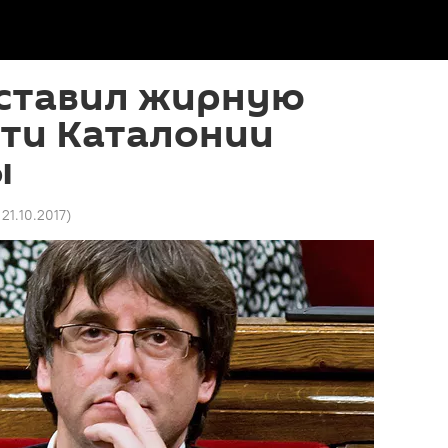
ставил жирную
сти Каталонии
ы
 21.10.2017
)