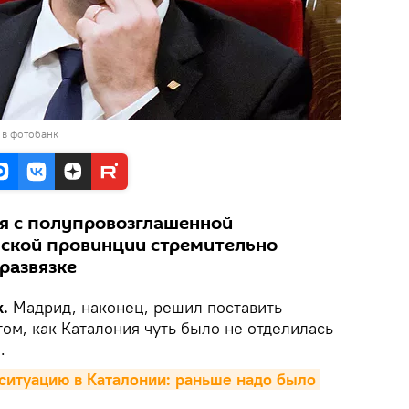
 в фотобанк
я с полупровозглашенной
ской провинции стремительно
развязке
.
Мадрид, наконец, решил поставить
том, как Каталония чуть было не отделилась
.
итуацию в Каталонии: раньше надо было 