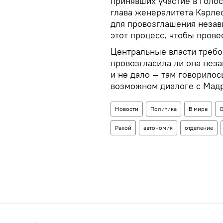
принявших участие в голос
глава женералитета Карле
для провозглашения незав
этот процесс, чтобы пров
Центральные власти требо
провозгласила ли она неза
и не дало — там говорилос
возможном диалоге с Мад
Новости
Политика
В мире
О
Рахой
автономия
отделение