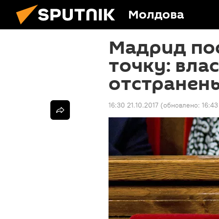
Молдова
Мадрид по
точку: вла
отстранен
16:30 21.10.2017
(обновлено:
16:43