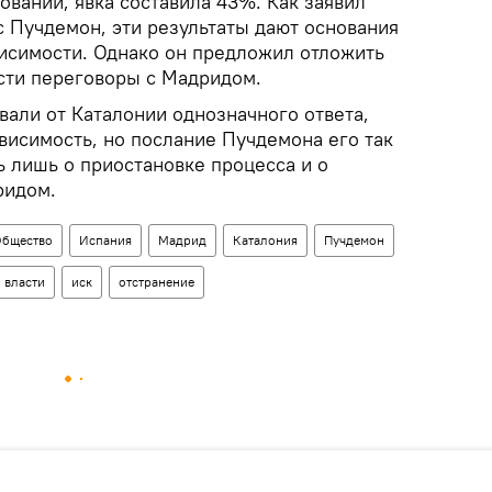
овании, явка составила 43%. Как заявил
с Пучдемон, эти результаты дают основания
исимости. Однако он предложил отложить
ести переговоры с Мадридом.
вали от Каталонии однозначного ответа,
висимость, но послание Пучдемона его так
ь лишь о приостановке процесса и о
ридом.
бщество
Испания
Мадрид
Каталония
Пучдемон
власти
иск
отстранение