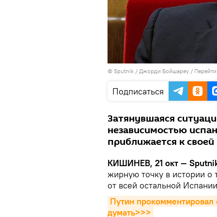
© Sputnik / Джорди Бойшареу
/
Перейти
Подписаться
Затянувшаяся ситуаци
независимостью испан
приближается к своей 
КИШИНЕВ, 21 окт — Sputnik
жирную точку в истории о 
от всей остальной Испании
Путин прокомментировал с
думать>>>