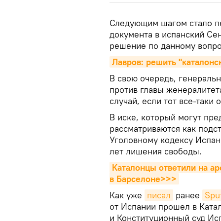
Следующим шагом стало п
документа в испанский Сен
решение по данному вопро
Лавров: решить "каталонс
В свою очередь, генераль
против главы женералитет
случай, если тот все-таки
В иске, который могут пре
рассматриваются как подст
Уголовному кодексу Испани
лет лишения свободы.
Каталонцы ответили на ар
в Барселоне>>>
Как уже
писал
ранее
Spu
от Испании прошел в Катал
и Конституционный суд Ис