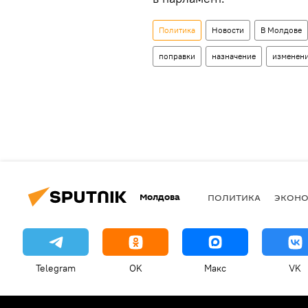
Политика
Новости
В Молдове
поправки
назначение
изменен
Молдова
ПОЛИТИКА
ЭКОН
Telegram
OK
Макс
VK