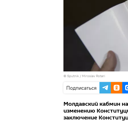
© Sputnik / Miroslav Rotari
Подписаться
Молдавский кабмин на
изменению Конституци
заключение Конституц