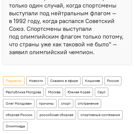
только один случай, когда спортсмены
выступали под нейтральным флагом —
в 1992 году, когда распался Советский
Союз. Спортсмены выступали
под олимпийским флагом только потому,
что страны уже как таковой не было" —
заявил олимпийский чемпион.
Подкасты
Новости
Сказано в эфире
Кишинев
Россия
Республика Молдова
Москва
Южная Корея
Сеул
Олег Молдован
причины
спорт
отстранение
сборная России
российская сборная
спортивные состязания
Олимпиада