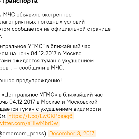
 транспорта
k.
МЧС объявило экстренное
лагоприятных погодных условий
 этом сообщается на официальной странице
.
нтральное УГМС" в ближайший час
ием на ночь 04.12.2017 в Москве
тами ожидается туман с ухудшением
ров", — сообщили в МЧС.
енное предупреждение!
 «Центральное УГМС» в ближайший час
очь 04.12.2017 в Москве и Московской
дается туман с ухудшением видимости
0м.
https://t.co/EwGKP5saq6
twitter.com/aTiiwMbrDw
@emercom_press)
December 3, 2017