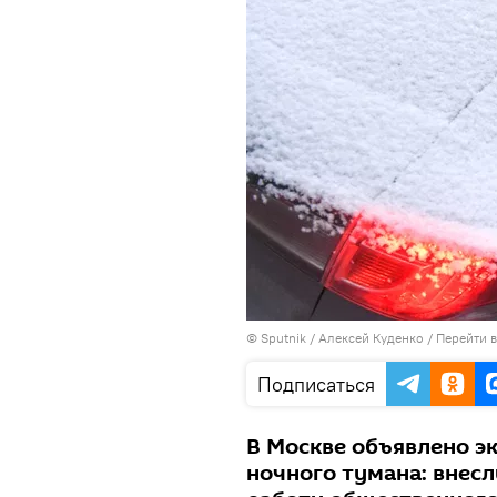
© Sputnik / Алексей Куденко
/
Перейти 
Подписаться
В Москве объявлено э
ночного тумана: внес