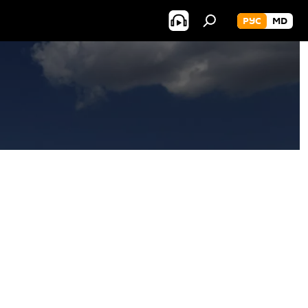
РУС
MD