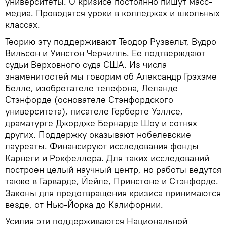
университеты. О кризисе постоянно пишут масс-
медиа. Проводятся уроки в колледжах и школьных
классах.
Теорию эту поддерживают Теодор Рузвельт, Вудро
Вильсон и Уинстон Черчилль. Ее подтверждают
судьи Верховного суда США. Из числа
знаменитостей мы говорим об Александр Грэхэме
Белле, изобретателе телефона, Леланде
Стэнфорде (основателе Стэнфордского
университета), писателе Герберте Уэллсе,
драматурге Джордже Бернарде Шоу и сотнях
других. Поддержку оказывают нобелевские
лауреаты. Финансируют исследования фонды
Карнеги и Рокфеллера. Для таких исследований
построен целый научный центр, но работы ведутся
также в Гарварде, Йейле, Принстоне и Стэнфорде.
Законы для предотвращения кризиса принимаются
везде, от Нью-Йорка до Калифорнии.
Усилия эти поддерживаются Национальной