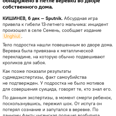
обнаружено в петле веревки во дворе
собственного дома.
КИШИНЕВ, 6 дек — Sputnik.
Абсурдная игра
привела к гибели 13-летнего мальчика: инцидент
произошел в селе Семень, сообщает издание
Unghiul
.
Тело подростка нашли повешенным во дворе дома.
Веревка была привязана к металлической
перекладине, на которую обычно подвешивают
кроликов для забоя.
Как позже показали результаты
судмедэкспертизы, факт самоубийства
не подтвержден. У подростка не было мотивов
для совершения суицида, говорят те, кто знал его.
По данным экспертизы, в момент смерти ребенок,
поскользнувшись, пережил шок. От испуга он
потерял сознание и запутался в веревке. По
данному факту унгенская полиция возбудила