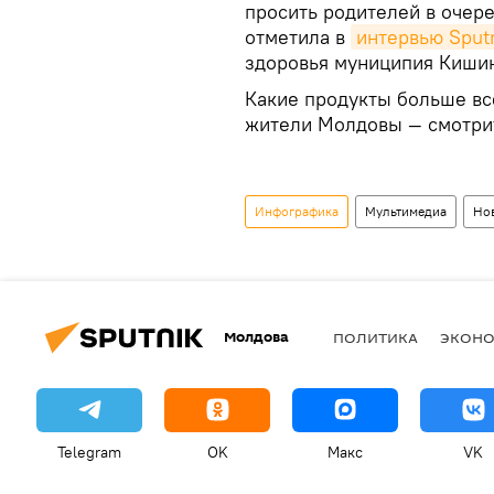
просить родителей в очере
отметила в
интервью Sputn
здоровья муниципия Киши
Какие продукты больше вс
жители Молдовы — смотри
Инфографика
Мультимедиа
Но
Молдова
ПОЛИТИКА
ЭКОН
Telegram
OK
Макс
VK