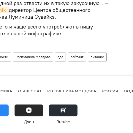
дной раз отвести их в такую закусочную", —
ik 
директор Центра общественного
нев Луминица Сувейкэ.
его и чаще всего употребляют в пищу
те в нашей инфографике.
вости
Республика Молдова
еда
рейтинг
питание
ОМИКА
ОБЩЕСТВО
РЕСПУБЛИКА МОЛДОВА
РОССИЯ
ПОД
Дзен
Rutube