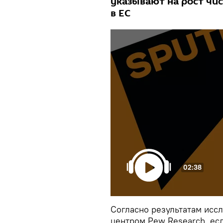
указывают на рост чи
в ЕС
02:38
Согласно результатам исс
центром Pew Research, ес