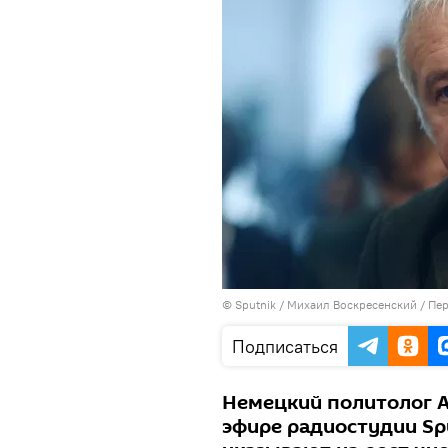
© Sputnik / Михаил Воскресенский
/
Пер
Подписаться
Немецкий политолог А
эфире радиостудии Sp