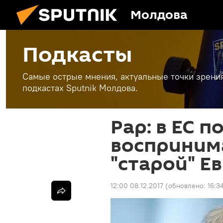
Молдова
Подкасты
Самые острые мнения, актуальные точки зрени
подкастах Sputnik Молдова.
Рар: в ЕС 
восприним
"старой" Е
12:00 08.12.2017
(обновлено:
16:3