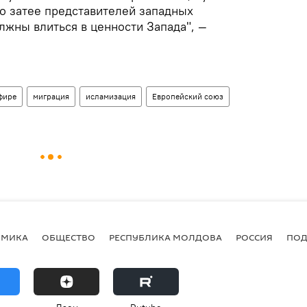
по затее представителей западных
лжны влиться в ценности Запада", —
фире
миграция
исламизация
Европейский союз
ОМИКА
ОБЩЕСТВО
РЕСПУБЛИКА МОЛДОВА
РОССИЯ
ПОД