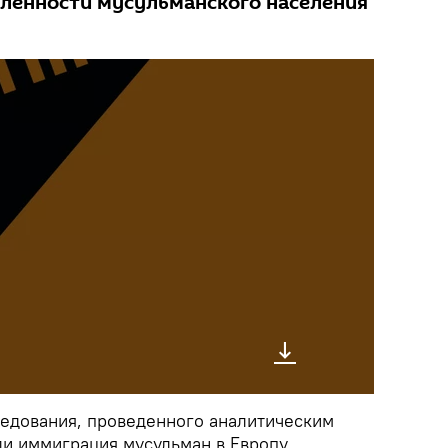
сленности мусульманского населения
ледования, проведенного аналитическим
ли иммиграция мусульман в Европу