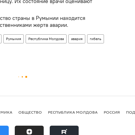
ницу. Их состояние врачи оценивают
тво страны в Румынии находится
дственниками жертв аварии.
Румыния
Республика Молдова
авария
гибель
ОМИКА
ОБЩЕСТВО
РЕСПУБЛИКА МОЛДОВА
РОССИЯ
ПОД