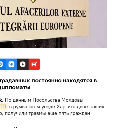
традавших постоянно находятся в
 дипломаты
k.
По данным Посольства Молдовы
ДТП
в румынском уезде Харгита двое наших
b, получили травмы еще пять граждан