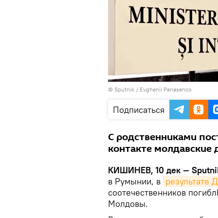
© Sputnik / Evghenii Panasenco
Подписаться
С родственниками пос
контакте молдавские
КИШИНЕВ, 10 дек — Sputni
в Румынии, в
результате 
соотечественников погибл
Молдовы.