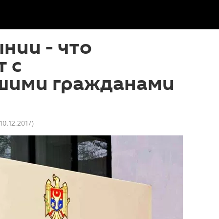
нии - что
 с
шими гражданами
 10.12.2017
)