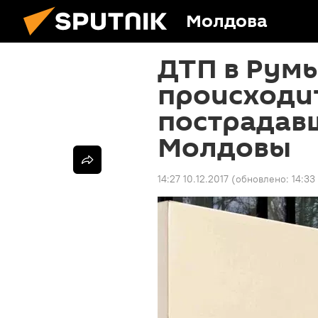
Молдова
ДТП в Румы
происходит
пострадав
Молдовы
14:27 10.12.2017
(обновлено:
14:33