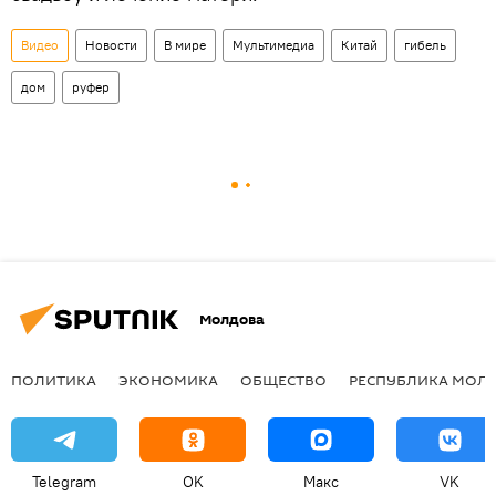
Видео
Новости
В мире
Мультимедиа
Китай
гибель
дом
руфер
Молдова
ПОЛИТИКА
ЭКОНОМИКА
ОБЩЕСТВО
РЕСПУБЛИКА МОЛ
Telegram
OK
Макс
VK