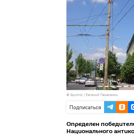
© Sputnik / Евгений Панасенко
Подписаться
Определен победитель
Национального антик