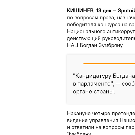
КИШИНЕВ, 13 дек – Sputni
по вопросам права, назнач
победителя конкурса на в
Национального антикорруп
действующий руководитель
НАЦ Богдан Зумбряну.
"Кандидатуру Богдана
в парламенте", — со
органе страны.
Накануне четыре претенде
видение управления Наци
и ответили на вопросы пар
Зумбряну.