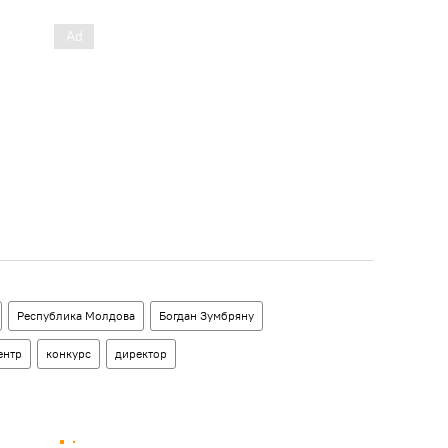
Республика Молдова
Богдан Зумбряну
ентр
конкурс
директор