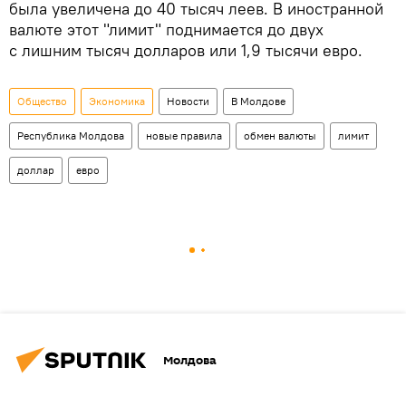
была увеличена до 40 тысяч леев. В иностранной
валюте этот "лимит" поднимается до двух
с лишним тысяч долларов или 1,9 тысячи евро.
Общество
Экономика
Новости
В Молдове
Республика Молдова
новые правила
обмен валюты
лимит
доллар
евро
Молдова