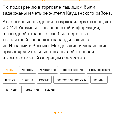
По подозрению в торговле гашишом были
задержаны и четыре жителя Каушанского района.
Аналогичные сведения о наркодилерах сообщают
и СМИ Украины. Согласно этой информации,
в соседней стране также был перекрыт
транзитный канал контрабанды гашиша
из Испании в Россию. Молдавские и украинские
правоохранительные органы действовали
в контексте этой операции совместно.
Россия
Новости
В Молдове
Происшествия
Происшествия
В мире
Украина
Россия
Республика Молдова
Испания
полиция
наркотики
гашиш