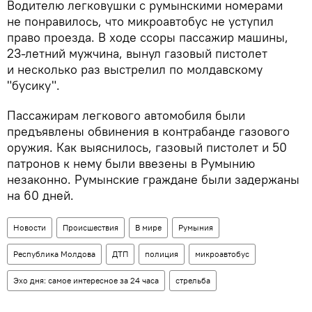
Водителю легковушки с румынскими номерами
не понравилось, что микроавтобус не уступил
право проезда. В ходе ссоры пассажир машины,
23-летний мужчина, вынул газовый пистолет
и несколько раз выстрелил по молдавскому
"бусику".
Пассажирам легкового автомобиля были
предъявлены обвинения в контрабанде газового
оружия. Как выяснилось, газовый пистолет и 50
патронов к нему были ввезены в Румынию
незаконно. Румынские граждане были задержаны
на 60 дней.
Новости
Происшествия
В мире
Румыния
Республика Молдова
ДТП
полиция
микроавтобус
Эхо дня: самое интересное за 24 часа
стрельба