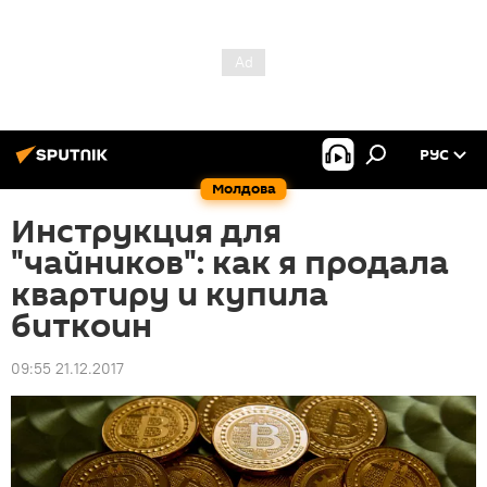
РУС
Молдова
Инструкция для
"чайников": как я продала
квартиру и купила
биткоин
09:55 21.12.2017