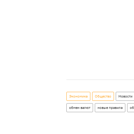
Экономика
Общество
Новости
обмен валют
новые правила
об