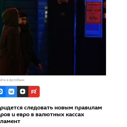
йти в фотобанк
ридется следовать новым правилам
ров и евро в валютных кассах
рламент