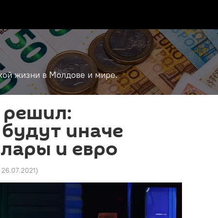
кой жизни в Молдове и мире.
 решил:
 будут иначе
лары и евро
 26.07.2021
)