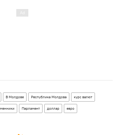
В Молдове
Республика Молдова
курс валют
менники
Парламент
доллар
евро