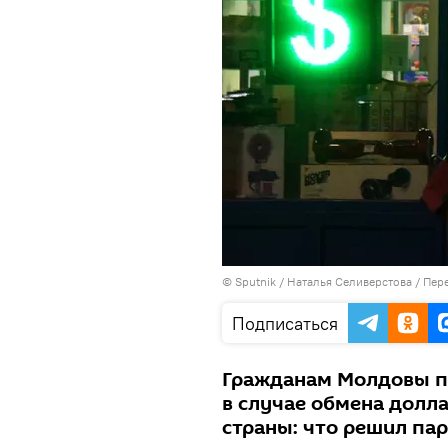
© Sputnik / Наталья Селиверстова
/
Пере
Подписаться
Гражданам Молдовы п
в случае обмена долла
страны: что решил па