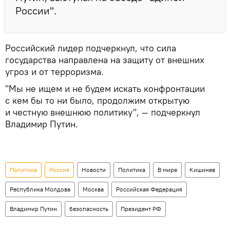
России".
Российский лидер подчеркнул, что сила
государства направлена на защиту от внешних
угроз и от терроризма.
"Мы не ищем и не будем искать конфронтации
с кем бы то ни было, продолжим открытую
и честную внешнюю политику", — подчеркнул
Владимир Путин.
Политика
Россия
Новости
Политика
В мире
Кишинев
Республика Молдова
Москва
Российская Федерация
Владимир Путин
безопасность
Президент РФ