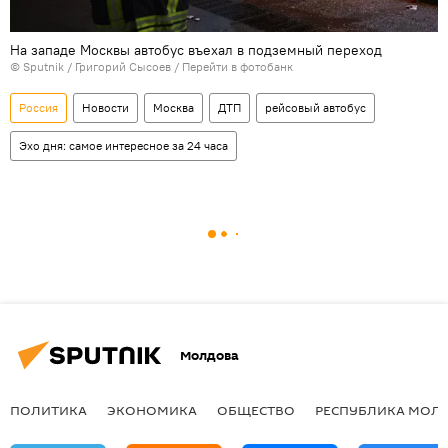
На западе Москвы автобус въехал в подземный переход
© Sputnik / Григорий Сысоев
/
Перейти в фотобанк
Россия
Новости
Москва
ДТП
рейсовый автобус
Эхо дня: самое интересное за 24 часа
Молдова
ПОЛИТИКА
ЭКОНОМИКА
ОБЩЕСТВО
РЕСПУБЛИКА МОЛ