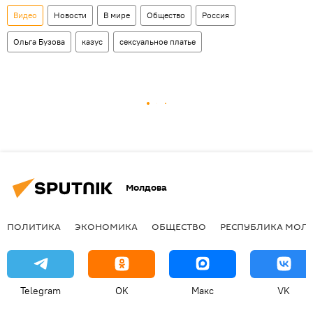
Видео
Новости
В мире
Общество
Россия
Ольга Бузова
казус
сексуальное платье
Молдова
ПОЛИТИКА
ЭКОНОМИКА
ОБЩЕСТВО
РЕСПУБЛИКА МОЛ
Telegram
OK
Макс
VK