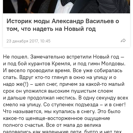
Историк моды Александр Васильев о
том, что надеть на Новый год
23 декабря 2017, 10:45
Не пошел. Замечательно встретили Новый год —
и под бой курантов Кремля, и под гимн Молдовы.
И весело проводили время. Все уже собиралась
спать. Вдруг кто-то глянул в окно на улицу и о
надо же(!) – шел снег, причем за какой-то малый
срок он уложился высоким пушистым слоем
и дальше продолжал нестись. В одну секунду всех
смело на улицу. Со ступенек подъезда – и в снег!
Что называется, мы купались в снегу. Это было
какое-то щеняще-восторженное ощущение
полного счастья. Все от мала до велика
радовались как маленькие дети, будто и нет тех