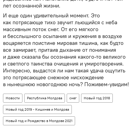
лет осознанной жизни.
И еще один удивительный момент. Это
как потрясающе тихо звучит льющийся с неба
массивным поток снег. От его мягкого
и бесслышного осыпания и кружения в воздухе
воцаряется поистине мировая тишина, как будто
все замирает, притаив дыхание от понимания
и даже сказала бы осознания какого-то великого
и светлого таинства очищения и умиротворения.
Интересно, выдастся ли нам такая удача ощутить
это потрясающее снежное нисхождение
в нынешнюю новогоднюю ночь? Поживем-увидим!
Новости
Республика Молдова
снег
Новый год 2018
Новый год 2019 - Кишинев и Молдова
Новый год и Рождество в Молдове 2021