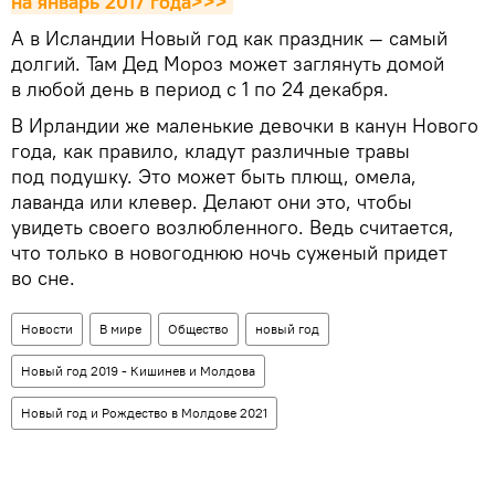
на январь 2017 года>>>
А в Исландии Новый год как праздник — самый
долгий. Там Дед Мороз может заглянуть домой
в любой день в период с 1 по 24 декабря.
В Ирландии же маленькие девочки в канун Нового
года, как правило, кладут различные травы
под подушку. Это может быть плющ, омела,
лаванда или клевер. Делают они это, чтобы
увидеть своего возлюбленного. Ведь считается,
что только в новогоднюю ночь суженый придет
во сне.
Новости
В мире
Общество
новый год
Новый год 2019 - Кишинев и Молдова
Новый год и Рождество в Молдове 2021