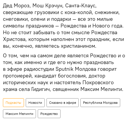
Дед Мороз, Мош Крэчун, Санта-Клаус,
сверкающие грузовики с кока-колой, снежинки,
снеговики, олени и подарки — все это милые
символы праздников — Рождества и Нового года.
Но не стоит забывать о том смысле Рождества
Христова, которым наполнен этот праздник, если
вы, конечно, являетесь христианином.
О том, чем на самом деле является Рождество и о
том, как именно и где его нужно праздновать
в эфире радиостудии Sputnik Молдова говорит
протоиерей, кандидат богословия, доктор
исторических наук и настоятель Покровского
храма села Гидигич, священник Максим Мелинти.
Подкасты
Новости
Сказано в эфире
Республика Молдова
Максим Мелинти
Рождество