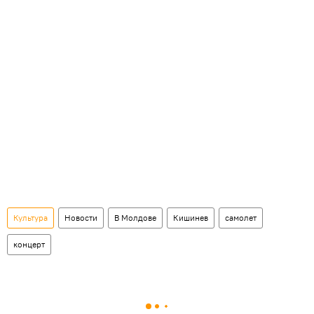
Культура
Новости
В Молдове
Кишинев
самолет
концерт