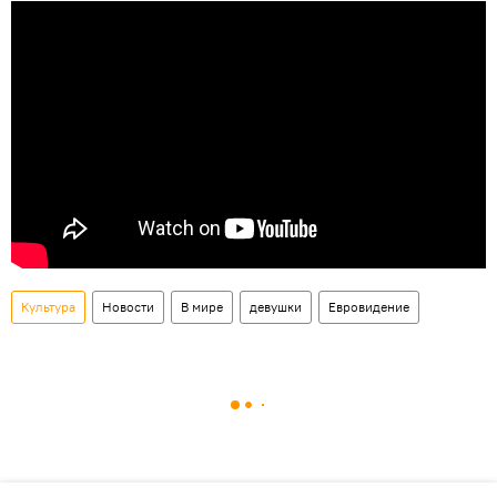
Культура
Новости
В мире
девушки
Евровидение