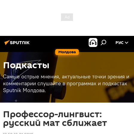
РУС
Молдова
Подкасты
Самые острые мнения, актуальные точки зрения и
комментарии слушайте в программах и подкастах
Sputnik Молдова.
Профессор-лингвист:
русский мат сближает