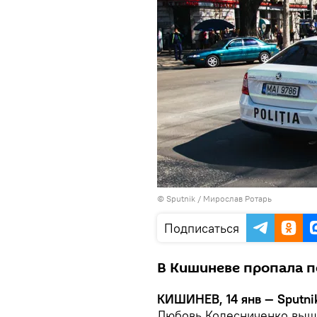
© Sputnik / Мирослав Ротарь
Подписаться
В Кишиневе пропала п
КИШИНЕВ, 14 янв — Sputni
Любовь Колесниченко вышл