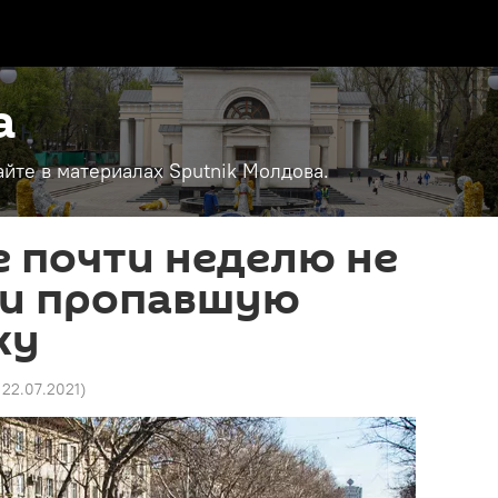
а
айте в материалах Sputnik Молдова.
 почти неделю не
ти пропавшую
ку
 22.07.2021
)