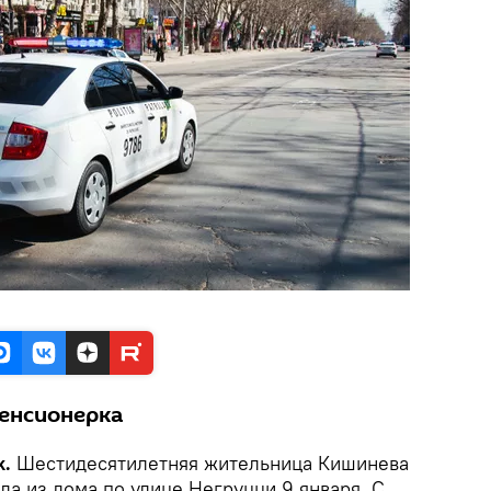
енсионерка
k.
Шестидесятилетняя жительница Кишинева
а из дома по улице Негруцци 9 января. С