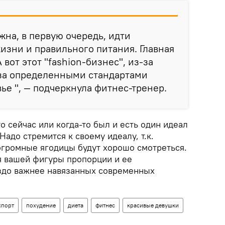
жна, в первую очередь, идти
жизни и правильного питания. Главная
 вот этот "fashion-бизнес", из-за
 за определенными стандартами
ье ", — подчеркнула фитнес-тренер.
то сейчас или когда-то был и есть один идеал
Надо стремится к своему идеалу, т.к.
 огромные ягодицы будут хорошо смотреться.
 вашей фигуры пропорции и ее
аздо важнее навязанных современных
спорт
похудение
диета
фитнес
красивые девушки