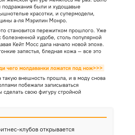
я подражания были и худощавые
ышнотелые красотки, и супермодели,
щины а-ля Мэрилин Монро.
 это становится пережитком прошлого. Уже
к болезненной худобе, столь популярной
щавая Кейт Мосс дала начало новой эпохе.
тонкие запястья, бледная кожа — все это
ади чего молдаванки ложатся под нож>>>
а такую внешность прошла, и в моду снова
толпами побежали записываться
ы сделать свою фигуру стройной
 фитнес-клубов открывается