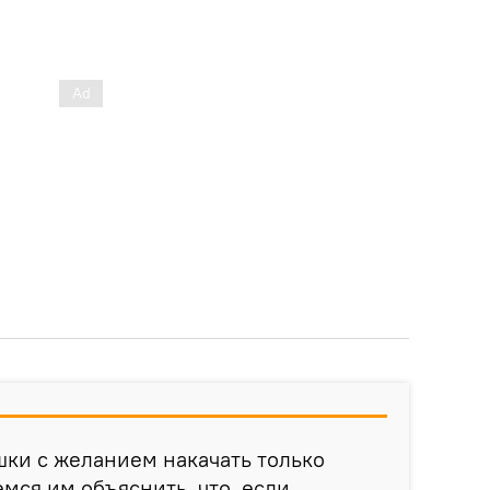
шки с желанием накачать только
емся им объяснить, что, если