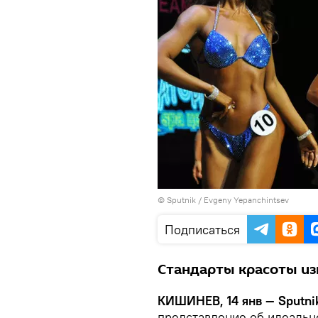
© Sputnik / Evgeny Yepanchintsev
Подписаться
Стандарты красоты из
КИШИНЕВ, 14 янв — Sputni
представление об идеальн