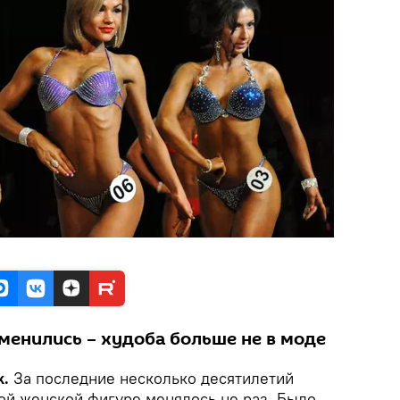
менились – худоба больше не в моде
k.
За последние несколько десятилетий
ой женской фигуре менялось не раз. Было