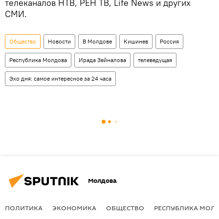
телеканалов НТВ, РЕН ТВ, Life News и других
СМИ.
Общество
Новости
В Молдове
Кишинев
Россия
Республика Молдова
Ирада Зейналова
телеведущая
Эхо дня: самое интересное за 24 часа
Молдова
ПОЛИТИКА
ЭКОНОМИКА
ОБЩЕСТВО
РЕСПУБЛИКА МОЛ