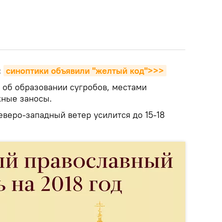
:
синоптики объявили "желтый код">>>
об образовании сугробов, местами
жные заносы.
еверо-западный ветер усилится до 15-18