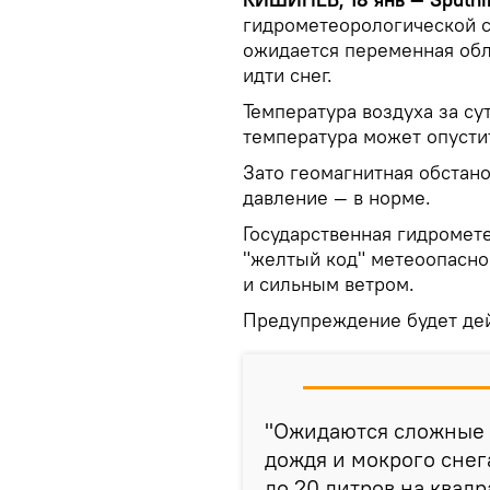
гидрометеорологической с
ожидается переменная обла
идти снег.
Температура воздуха за сут
температура может опустит
Зато геомагнитная обстано
давление — в норме.
Государственная гидромет
"желтый код" метеоопасно
и сильным ветром.
Предупреждение будет дей
"Ожидаются сложные п
дождя и мокрого снега
до 20 литров на квад