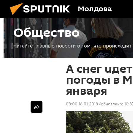
Молдова
Общество
Читайте главные новости о том, что происходи
А снег иде
погоды в М
января
08:00 18.01.2018
(обновлено:
16:3