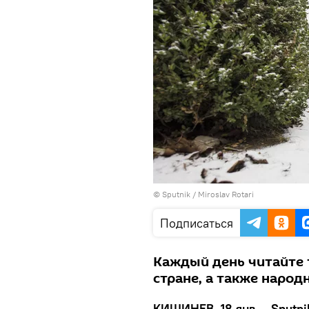
© Sputnik / Miroslav Rotari
Подписаться
Каждый день читайте 
стране, а также наро
КИШИНЕВ, 18 янв — Sputni