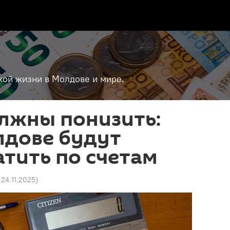
кой жизни в Молдове и мире.
лжны понизить:
лдове будут
тить по счетам
 24.11.2025
)