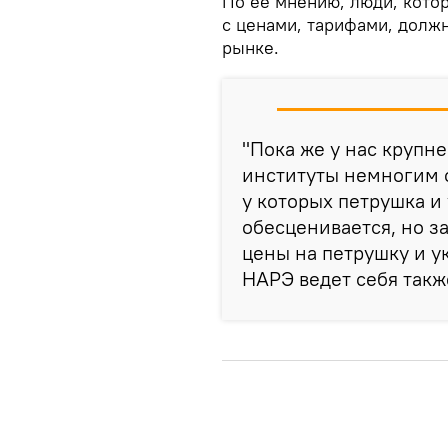
По ее мнению, люди, кото
с ценами, тарифами, долж
рынке.
"Пока же у нас крупн
институты немногим о
у которых петрушка и
обесценивается, но за
цены на петрушку и у
НАРЭ ведет себя такж